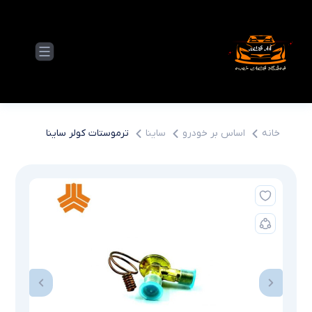
خانه
اساس بر خودرو
ساینا
ترموستات کولر ساینا