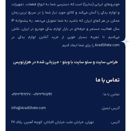
خودروهای ایرانی (سایپا) است که دسترسی شما به انواع قطعات، تجهیزات
و لوازم یدکی را آسان می‌کند و کالای مورد نیاز شما را در سریع ترین زمان
ممکن در هر کجای ایران که باشید به شما تحویل می‌دهد. به پشتوانه 14
سال فعالیت مستمر و حرفه‌ای در بازار لوازم یدکی خودرو در ایران، تلاش
می‌کنیم تا تجربه بسیار خوبی از خرید آنلاین لوازم یدکی در
AradGhete.com را برای شما ایجاد کنیم.
طراحی سایت و سئو سایت با وبتو - میزبانی شده در هزارنویس
تماس با ما
تماس با ما :
02133975921 - 02133928267
آدرس ایمیل:
Info@AradGhete.com
آدرس :
تهران، خیابان ملت، خیابان اکباتان، کوچه آهنین، پلاک 27