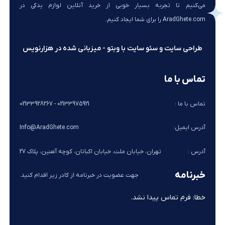
می‌کنیم تا تجربه بسیار خوبی از خرید آنلاین لوازم یدکی در
AradGhete.com را برای شما ایجاد کنیم.
طراحی سایت و سئو سایت با وبتو - میزبانی شده در هزارنویس
تماس با ما
تماس با ما :
02133975921 - 02133928267
آدرس ایمیل:
Info@AradGhete.com
آدرس :
تهران، خیابان ملت، خیابان اکباتان، کوچه آهنین، پلاک 27
خبرنامه
جهت عضویت در خبرنامه از کادر زیر اقدام کنید.
خطا:
فرم تماس پیدا نشد.