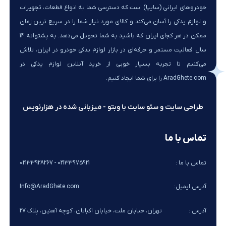
خودروهای ایرانی (سایپا) است که دسترسی شما به انواع قطعات، تجهیزات
و لوازم یدکی را آسان می‌کند و کالای مورد نیاز شما را در سریع ترین زمان
ممکن در هر کجای ایران که باشید به شما تحویل می‌دهد. به پشتوانه 14
سال فعالیت مستمر و حرفه‌ای در بازار لوازم یدکی خودرو در ایران، تلاش
می‌کنیم تا تجربه بسیار خوبی از خرید آنلاین لوازم یدکی در
AradGhete.com را برای شما ایجاد کنیم.
طراحی سایت و سئو سایت با وبتو - میزبانی شده در هزارنویس
تماس با ما
تماس با ما :
02133975921 - 02133928267
آدرس ایمیل:
Info@AradGhete.com
آدرس :
تهران، خیابان ملت، خیابان اکباتان، کوچه آهنین، پلاک 27