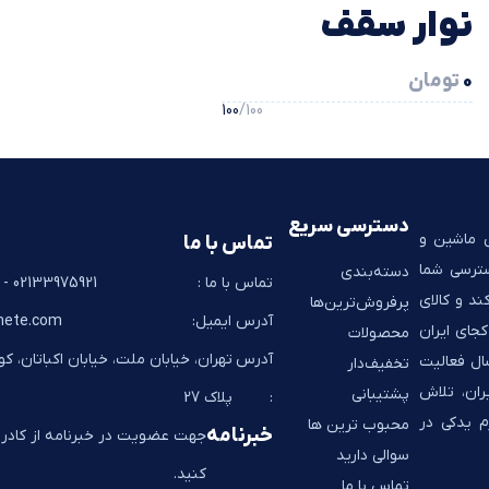
نوار سقف
0
تومان
کوییک
100
/100
دسترسی سریع
ی ماشین و
تماس با ما
سترسی شما
دسته‌بندی
تماس با ما :
02133975921 - 02133928267
ند و کالای
پرفروش‌ترین‌ها
آدرس ایمیل:
hete.com
جای ایران
محصولات
آدرس
تهران، خیابان ملت، خیابان اکباتان، ک
به شما تحویل می‌دهد. به پشتوانه 14 سال فعالیت
تخفیف‌دار
ران، تلاش
پشتیبانی
:
پلاک 27
م یدکی در
محبوب ترین ها
خبرنامه
جهت عضویت در خبرنامه از کادر ز
سوالی دارید
کنید.
تماس با ما