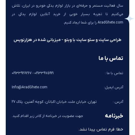
سال فعالیت مستمر و حرفه‌ای در بازار لوازم یدکی خودرو در ایران، تلاش
می‌کنیم تا تجربه بسیار خوبی از خرید آنلاین لوازم یدکی در
AradGhete.com را برای شما ایجاد کنیم.
طراحی سایت و سئو سایت با وبتو - میزبانی شده در هزارنویس
تماس با ما
تماس با ما :
02133975921 - 02133928267
آدرس ایمیل:
Info@AradGhete.com
آدرس :
تهران، خیابان ملت، خیابان اکباتان، کوچه آهنین، پلاک 27
خبرنامه
جهت عضویت در خبرنامه از کادر زیر اقدام کنید.
خطا:
فرم تماس پیدا نشد.