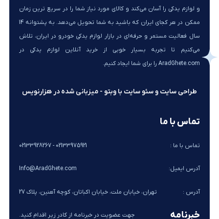
و لوازم یدکی را آسان می‌کند و کالای مورد نیاز شما را در سریع ترین زمان
ممکن در هر کجای ایران که باشید به شما تحویل می‌دهد. به پشتوانه 14
سال فعالیت مستمر و حرفه‌ای در بازار لوازم یدکی خودرو در ایران، تلاش
می‌کنیم تا تجربه بسیار خوبی از خرید آنلاین لوازم یدکی در
AradGhete.com را برای شما ایجاد کنیم.
طراحی سایت و سئو سایت با وبتو - میزبانی شده در هزارنویس
تماس با ما
تماس با ما :
02133975921 - 02133928267
آدرس ایمیل:
Info@AradGhete.com
آدرس :
تهران، خیابان ملت، خیابان اکباتان، کوچه آهنین، پلاک 27
خبرنامه
جهت عضویت در خبرنامه از کادر زیر اقدام کنید.