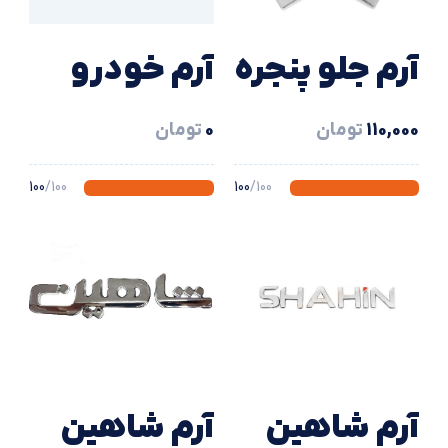
آرم جلو پنجره
آرم خودرو
سایپا
سایپا
110,000
تومان
0
تومان
شاهین
/100
100
/100
100
آرم شاهين
آرم شاهين