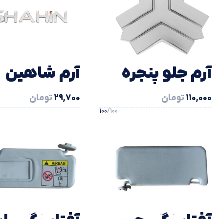
آرم جلو پنجره
آرم شاهين
110,000
تومان
29,700
تومان
سایپا شاهین
(انگليسي)
100
/100