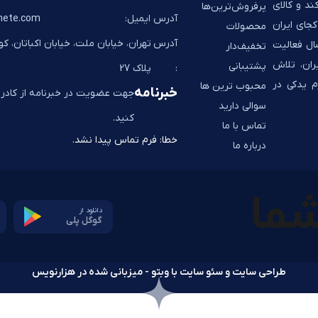
ند و کالای
پرفروش‌ترین‌ها
آدرس ایمیل:
hete.com
جای ایران
محصولات
آدرس
تهران، خیابان ملت، خیابان اکباتان، ک
به شما تحویل می‌دهد. به پشتوانه 14 سال فعالیت
تخفیف‌دار
ران، تلاش
پشتیبانی
:
پلاک 27
م یدکی در
محبوب ترین ها
خبرنامه
جهت عضویت در خبرنامه از کادر ز
سوالی دارید
کنید.
تماس با ما
خطا:
فرم تماس پیدا نشد.
درباره ما
دانلود از
گوگل پلی
طراحی سایت و سئو سایت با وبتو - میزبانی شده در هزارنویس