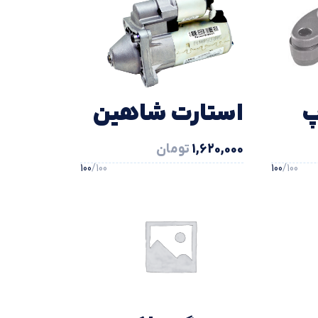
پ
استارت شاهین
1,620,000
تومان
100
/100
100
/100