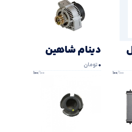
ل
دينام شاهین
0
تومان
100
/100
100
/100