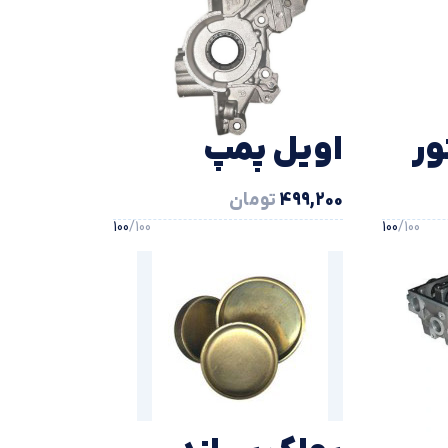
ور
اویل پمپ
499,200
تومان
شاهین
100
/100
100
/100