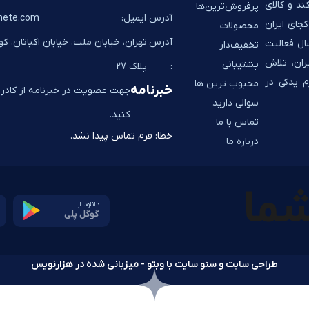
ند و کالای
پرفروش‌ترین‌ها
آدرس ایمیل:
hete.com
جای ایران
محصولات
آدرس
تهران، خیابان ملت، خیابان اکباتان، ک
به شما تحویل می‌دهد. به پشتوانه 14 سال فعالیت
تخفیف‌دار
ران، تلاش
پشتیبانی
:
پلاک 27
م یدکی در
محبوب ترین ها
خبرنامه
جهت عضویت در خبرنامه از کادر ز
سوالی دارید
کنید.
تماس با ما
خطا:
فرم تماس پیدا نشد.
درباره ما
دانلود از
گوگل پلی
طراحی سایت و سئو سایت با وبتو - میزبانی شده در هزارنویس