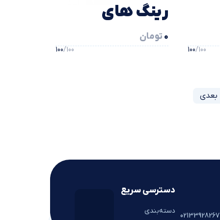
رينگ هاي
0
تومان
همزمان كننده 1
100
/100
100
/100
و 2 دنده برنجي
←
شاهین
دسترسی سریع
دسته‌بندی