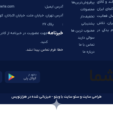
ند و کالای
پرفروش‌ترین‌ها
آدرس ایمیل:
hete.com
جای ایران
محصولات
آدرس
تهران، خیابان ملت، خیابان اکباتان، ک
به شما تحویل می‌دهد. به پشتوانه 14 سال فعالیت
تخفیف‌دار
ران، تلاش
پشتیبانی
:
پلاک 27
م یدکی در
محبوب ترین ها
خبرنامه
جهت عضویت در خبرنامه از کادر ز
سوالی دارید
کنید.
تماس با ما
خطا:
فرم تماس پیدا نشد.
درباره ما
دانلود از
گوگل پلی
طراحی سایت و سئو سایت با وبتو - میزبانی شده در هزارنویس