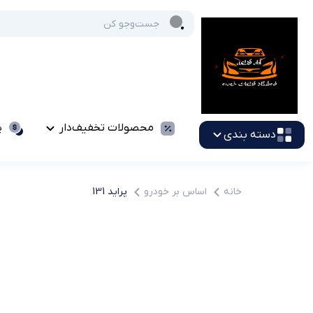
محصولات تخفیف‌دار
پ
دسته بندی
خانه
اساس بر خودرو
پراید 131