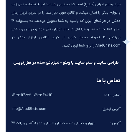
خودروهای ایرانی (سایپا) است که دسترسی شما به انواع قطعات، تجهیزات
و لوازم یدکی را آسان می‌کند و کالای مورد نیاز شما را در سریع ترین زمان
ممکن در هر کجای ایران که باشید به شما تحویل می‌دهد. به پشتوانه 14
سال فعالیت مستمر و حرفه‌ای در بازار لوازم یدکی خودرو در ایران، تلاش
می‌کنیم تا تجربه بسیار خوبی از خرید آنلاین لوازم یدکی در
AradGhete.com را برای شما ایجاد کنیم.
طراحی سایت و سئو سایت با وبتو - میزبانی شده در هزارنویس
تماس با ما
تماس با ما :
02133975921 - 02133928267
آدرس ایمیل:
Info@AradGhete.com
آدرس :
تهران، خیابان ملت، خیابان اکباتان، کوچه آهنین، پلاک 27