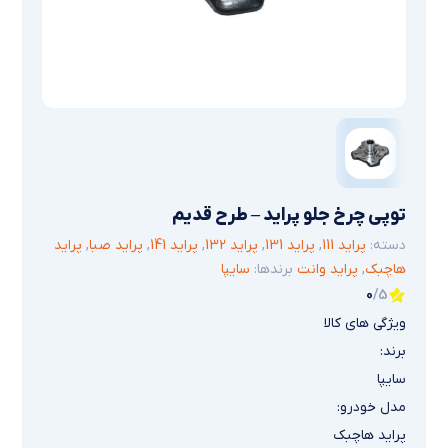
توپی چرخ جلو پراید – طرح قدیم
دسته:
پراید 111
,
پراید 131
,
پراید 132
,
پراید 141
,
پراید صبا
,
پراید
هاچبک
,
پراید وانت
برندها:
سایپا
0
/5
ویژگی های کالا
برند:
سایپا
مدل خودرو:
پراید هاچبک