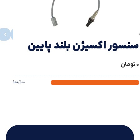
محصولات مشابه
مشاهده همه
سنسور اکسیژن بلند پایین
پراید
0
تومان
100
/100