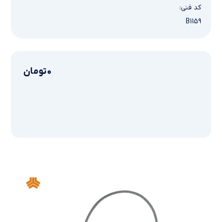
کد فنی:
B1159
0
تومان