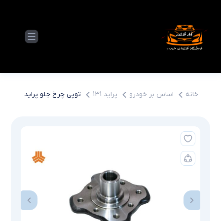
خانه
اساس بر خودرو
پراید 131
توپی چرخ جلو پراید – طرح ق