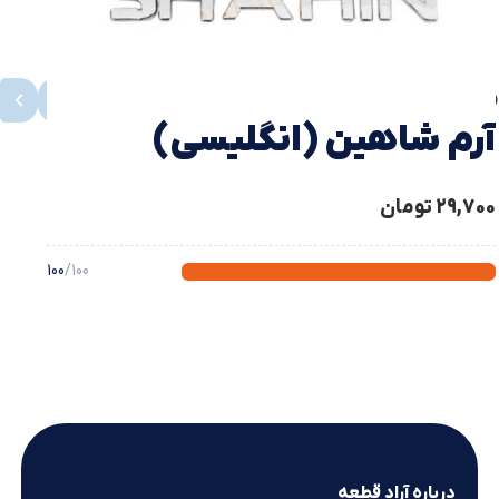
محصولات مشابه
مشاهده همه
آرم شاهين (انگليسي)
29,700
تومان
100
/100
درباره آراد قطعه