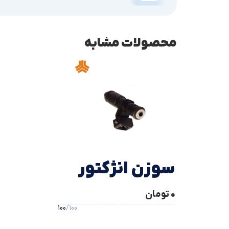
محصولات مشابه
سوزن انژکتور
0
تومان
تیبا
100
/100