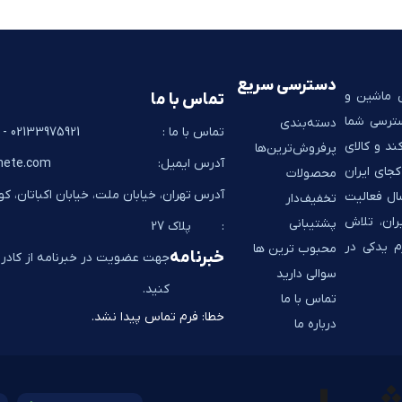
دسترسی سریع
ی ماشین و
تماس با ما
سترسی شما
دسته‌بندی
تماس با ما :
02133975921 - 02133928267
ند و کالای
پرفروش‌ترین‌ها
آدرس ایمیل:
hete.com
جای ایران
محصولات
آدرس
تهران، خیابان ملت، خیابان اکباتان، ک
به شما تحویل می‌دهد. به پشتوانه 14 سال فعالیت
تخفیف‌دار
ران، تلاش
پشتیبانی
:
پلاک 27
م یدکی در
محبوب ترین ها
خبرنامه
جهت عضویت در خبرنامه از کادر ز
سوالی دارید
کنید.
تماس با ما
خطا:
فرم تماس پیدا نشد.
درباره ما