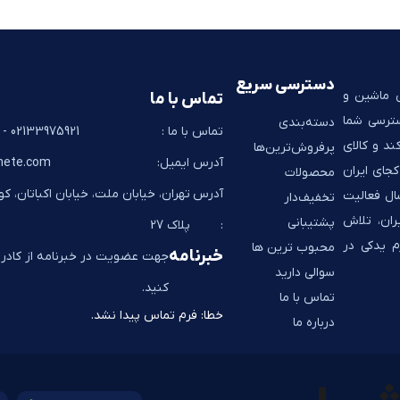
دسترسی سریع
ی ماشین و
تماس با ما
سترسی شما
دسته‌بندی
تماس با ما :
02133975921 - 02133928267
ند و کالای
پرفروش‌ترین‌ها
آدرس ایمیل:
hete.com
جای ایران
محصولات
آدرس
تهران، خیابان ملت، خیابان اکباتان، ک
به شما تحویل می‌دهد. به پشتوانه 14 سال فعالیت
تخفیف‌دار
ران، تلاش
پشتیبانی
:
پلاک 27
م یدکی در
محبوب ترین ها
خبرنامه
جهت عضویت در خبرنامه از کادر ز
سوالی دارید
کنید.
تماس با ما
خطا:
فرم تماس پیدا نشد.
درباره ما