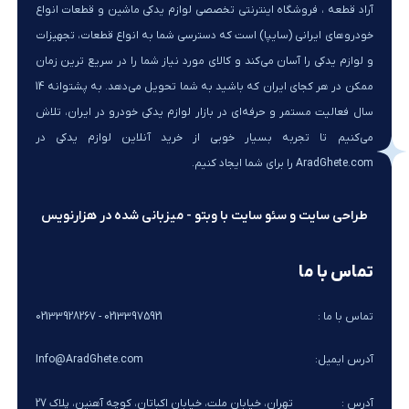
آراد قطعه ، فروشگاه اینترنتی تخصصی لوازم یدکی ماشین و قطعات انواع
خودروهای ایرانی (سایپا) است که دسترسی شما به انواع قطعات، تجهیزات
و لوازم یدکی را آسان می‌کند و کالای مورد نیاز شما را در سریع ترین زمان
ممکن در هر کجای ایران که باشید به شما تحویل می‌دهد. به پشتوانه 14
سال فعالیت مستمر و حرفه‌ای در بازار لوازم یدکی خودرو در ایران، تلاش
می‌کنیم تا تجربه بسیار خوبی از خرید آنلاین لوازم یدکی در
AradGhete.com را برای شما ایجاد کنیم.
طراحی سایت و سئو سایت با وبتو - میزبانی شده در هزارنویس
تماس با ما
تماس با ما :
02133975921 - 02133928267
آدرس ایمیل:
Info@AradGhete.com
آدرس :
تهران، خیابان ملت، خیابان اکباتان، کوچه آهنین، پلاک 27