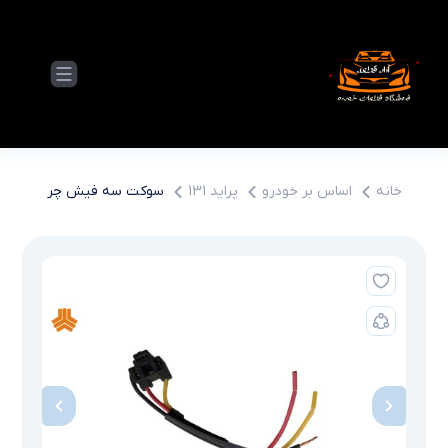
خانه
اساس بر خودرو
پراید 131
سوکت سه فیش چراغ جلو پلی