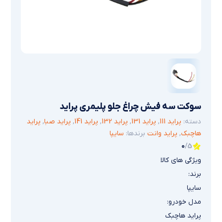
سوکت سه فیش چراغ جلو پلیمری پراید
دسته:
پراید 111
,
پراید 131
,
پراید 132
,
پراید 141
,
پراید صبا
,
پراید
هاچبک
,
پراید وانت
برندها:
سایپا
0
/5
ویژگی های کالا
برند:
سایپا
مدل خودرو:
پراید هاچبک