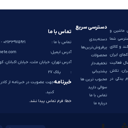
دسترسی سریع
ی ماشین و
تماس با ما
سترسی شما
دسته‌بندی
تماس با ما :
02133975921 - 02133928267
ند و کالای
پرفروش‌ترین‌ها
آدرس ایمیل:
hete.com
جای ایران
محصولات
آدرس
تهران، خیابان ملت، خیابان اکباتان، ک
به شما تحویل می‌دهد. به پشتوانه 14 سال فعالیت
تخفیف‌دار
ران، تلاش
پشتیبانی
:
پلاک 27
م یدکی در
محبوب ترین ها
خبرنامه
جهت عضویت در خبرنامه از کادر ز
سوالی دارید
کنید.
تماس با ما
خطا:
فرم تماس پیدا نشد.
درباره ما