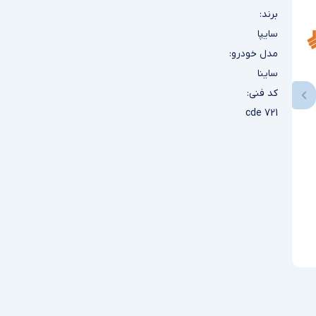
برند:
سایپا
مدل خودرو:
ساینا
کد فنی:
cde 721