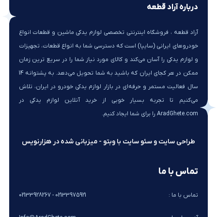
درباره آراد قطعه
آراد قطعه ، فروشگاه اینترنتی تخصصی لوازم یدکی ماشین و قطعات انواع
خودروهای ایرانی (سایپا) است که دسترسی شما به انواع قطعات، تجهیزات
و لوازم یدکی را آسان می‌کند و کالای مورد نیاز شما را در سریع ترین زمان
ممکن در هر کجای ایران که باشید به شما تحویل می‌دهد. به پشتوانه 14
سال فعالیت مستمر و حرفه‌ای در بازار لوازم یدکی خودرو در ایران، تلاش
می‌کنیم تا تجربه بسیار خوبی از خرید آنلاین لوازم یدکی در
AradGhete.com را برای شما ایجاد کنیم.
طراحی سایت و سئو سایت با وبتو - میزبانی شده در هزارنویس
تماس با ما
تماس با ما :
02133975921 - 02133928267