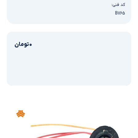
کد فنی:
B1165
0
تومان