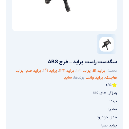
سگدست راست پراید – طرح ABS
دسته:
پراید 111
,
پراید 131
,
پراید 132
,
پراید 141
,
پراید صبا
,
پراید
هاچبک
,
پراید وانت
برندها:
سایپا
0
/5
ویژگی های کالا
برند:
سایپا
مدل خودرو:
پراید صبا