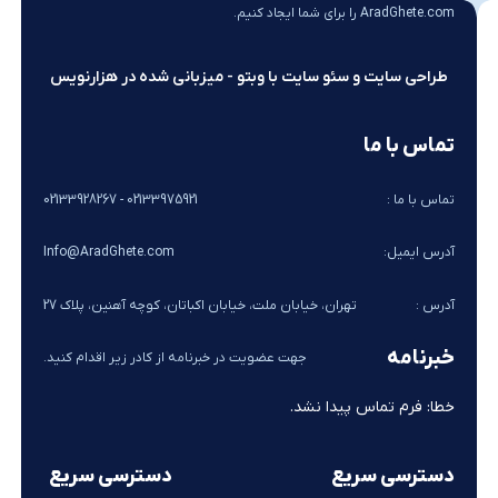
AradGhete.com را برای شما ایجاد کنیم.
طراحی سایت و سئو سایت با وبتو - میزبانی شده در هزارنویس
تماس با ما
تماس با ما :
02133975921 - 02133928267
آدرس ایمیل:
Info@AradGhete.com
آدرس :
تهران، خیابان ملت، خیابان اکباتان، کوچه آهنین، پلاک 27
خبرنامه
جهت عضویت در خبرنامه از کادر زیر اقدام کنید.
خطا:
فرم تماس پیدا نشد.
دسترسی سریع
دسترسی سریع