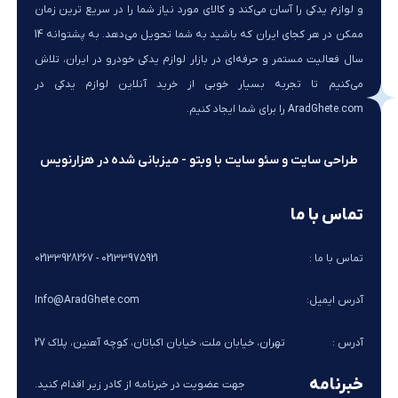
و لوازم یدکی را آسان می‌کند و کالای مورد نیاز شما را در سریع ترین زمان
ممکن در هر کجای ایران که باشید به شما تحویل می‌دهد. به پشتوانه 14
سال فعالیت مستمر و حرفه‌ای در بازار لوازم یدکی خودرو در ایران، تلاش
می‌کنیم تا تجربه بسیار خوبی از خرید آنلاین لوازم یدکی در
AradGhete.com را برای شما ایجاد کنیم.
طراحی سایت و سئو سایت با وبتو - میزبانی شده در هزارنویس
تماس با ما
تماس با ما :
02133975921 - 02133928267
آدرس ایمیل:
Info@AradGhete.com
آدرس :
تهران، خیابان ملت، خیابان اکباتان، کوچه آهنین، پلاک 27
خبرنامه
جهت عضویت در خبرنامه از کادر زیر اقدام کنید.