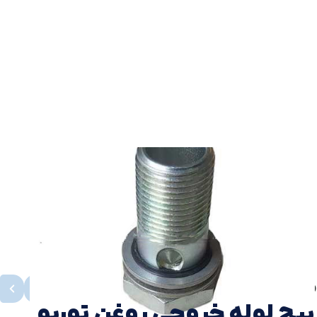
محصولات مشابه
مشاهده همه
پيچ لوله خروجي روغن توربو