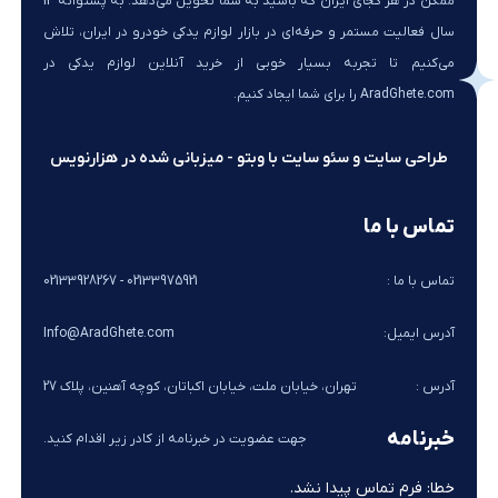
ممکن در هر کجای ایران که باشید به شما تحویل می‌دهد. به پشتوانه 14
سال فعالیت مستمر و حرفه‌ای در بازار لوازم یدکی خودرو در ایران، تلاش
می‌کنیم تا تجربه بسیار خوبی از خرید آنلاین لوازم یدکی در
AradGhete.com را برای شما ایجاد کنیم.
طراحی سایت و سئو سایت با وبتو - میزبانی شده در هزارنویس
تماس با ما
تماس با ما :
02133975921 - 02133928267
آدرس ایمیل:
Info@AradGhete.com
آدرس :
تهران، خیابان ملت، خیابان اکباتان، کوچه آهنین، پلاک 27
خبرنامه
جهت عضویت در خبرنامه از کادر زیر اقدام کنید.
خطا:
فرم تماس پیدا نشد.