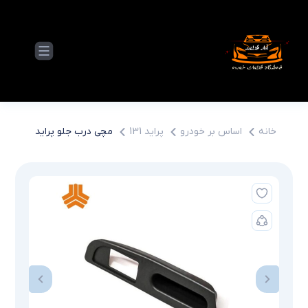
خانه
اساس بر خودرو
پراید 131
مچی درب جلو پراید