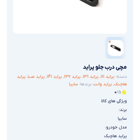
مچی درب جلو پراید
دسته:
پراید 111
,
پراید 131
,
پراید 132
,
پراید 141
,
پراید صبا
,
پراید
هاچبک
,
پراید وانت
برندها:
سایپا
0
/5
ویژگی های کالا
برند:
سایپا
مدل خودرو:
پراید هاچبک