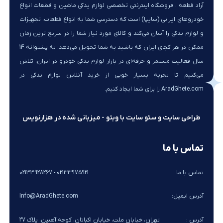
آراد قطعه ، فروشگاه اینترنتی تخصصی لوازم یدکی ماشین و قطعات انواع
خودروهای ایرانی (سایپا) است که دسترسی شما به انواع قطعات، تجهیزات
و لوازم یدکی را آسان می‌کند و کالای مورد نیاز شما را در سریع ترین زمان
ممکن در هر کجای ایران که باشید به شما تحویل می‌دهد. به پشتوانه 14
سال فعالیت مستمر و حرفه‌ای در بازار لوازم یدکی خودرو در ایران، تلاش
می‌کنیم تا تجربه بسیار خوبی از خرید آنلاین لوازم یدکی در
AradGhete.com را برای شما ایجاد کنیم.
طراحی سایت و سئو سایت با وبتو - میزبانی شده در هزارنویس
تماس با ما
تماس با ما :
02133975921 - 02133928267
آدرس ایمیل:
Info@AradGhete.com
آدرس :
تهران، خیابان ملت، خیابان اکباتان، کوچه آهنین، پلاک 27