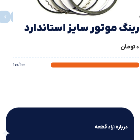
محصولات مشابه
مشاهده همه
رینگ موتور سایز استاندارد
پراید
0
تومان
100
/100
درباره آراد قطعه