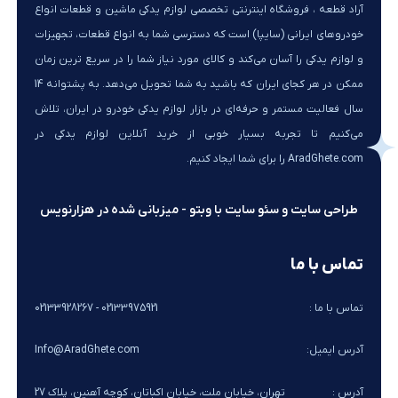
آراد قطعه ، فروشگاه اینترنتی تخصصی لوازم یدکی ماشین و قطعات انواع
خودروهای ایرانی (سایپا) است که دسترسی شما به انواع قطعات، تجهیزات
و لوازم یدکی را آسان می‌کند و کالای مورد نیاز شما را در سریع ترین زمان
ممکن در هر کجای ایران که باشید به شما تحویل می‌دهد. به پشتوانه 14
سال فعالیت مستمر و حرفه‌ای در بازار لوازم یدکی خودرو در ایران، تلاش
می‌کنیم تا تجربه بسیار خوبی از خرید آنلاین لوازم یدکی در
AradGhete.com را برای شما ایجاد کنیم.
طراحی سایت و سئو سایت با وبتو - میزبانی شده در هزارنویس
تماس با ما
تماس با ما :
02133975921 - 02133928267
آدرس ایمیل:
Info@AradGhete.com
آدرس :
تهران، خیابان ملت، خیابان اکباتان، کوچه آهنین، پلاک 27