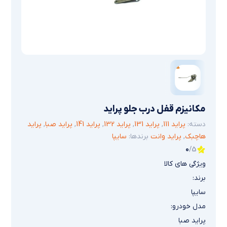
مکانیزم قفل درب جلو پراید
دسته:
پراید 111
,
پراید 131
,
پراید 132
,
پراید 141
,
پراید صبا
,
پراید
هاچبک
,
پراید وانت
برندها:
سایپا
0
/5
ویژگی های کالا
برند:
سایپا
مدل خودرو:
پراید صبا