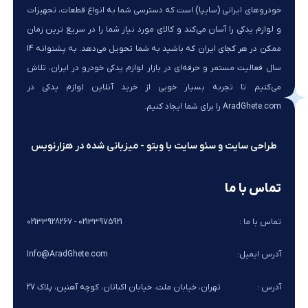
خودروهای ایرانی (سایپا) است که دسترسی شما به انواع قطعات، تجهیزات
و لوازم یدکی را آسان می‌کند و کالای مورد نیاز شما را در سریع ترین زمان
ممکن در هر کجای ایران که باشید به شما تحویل می‌دهد. به پشتوانه 14
سال فعالیت مستمر و حرفه‌ای در بازار لوازم یدکی خودرو در ایران، تلاش
می‌کنیم تا تجربه بسیار خوبی از خرید آنلاین لوازم یدکی در
AradGhete.com را برای شما ایجاد کنیم.
طراحی سایت و سئو سایت با وبتو - میزبانی شده در هزارنویس
تماس با ما
تماس با ما :
02133975921 - 02133928267
آدرس ایمیل:
Info@AradGhete.com
آدرس :
تهران، خیابان ملت، خیابان اکباتان، کوچه آهنین، پلاک 27