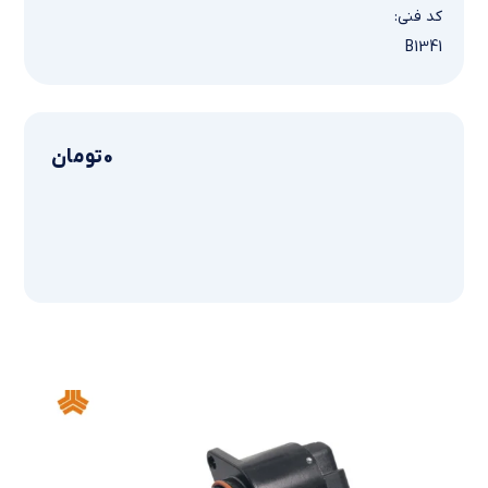
کد فنی:
B1341
0
تومان