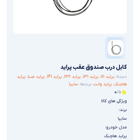
کابل درب صندوق عقب پراید
دسته:
پراید 111
,
پراید 131
,
پراید 132
,
پراید 141
,
پراید صبا
,
پراید
هاچبک
,
پراید وانت
برندها:
سایپا
0
/5
ویژگی های کالا
برند:
سایپا
مدل خودرو:
پراید هاچبک