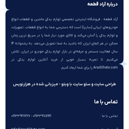
درباره آراد قطعه
آراد قطعه ، فروشگاه اینترنتی تخصصی لوازم یدکی ماشین و قطعات انواع
خودروهای ایرانی (سایپا) است که دسترسی شما به انواع قطعات، تجهیزات
و لوازم یدکی را آسان می‌کند و کالای مورد نیاز شما را در سریع ترین زمان
ممکن در هر کجای ایران که باشید به شما تحویل می‌دهد. به پشتوانه 14
سال فعالیت مستمر و حرفه‌ای در بازار لوازم یدکی خودرو در ایران، تلاش
می‌کنیم تا تجربه بسیار خوبی از خرید آنلاین لوازم یدکی در
AradGhete.com را برای شما ایجاد کنیم.
طراحی سایت و سئو سایت با وبتو - میزبانی شده در هزارنویس
تماس با ما
تماس با ما :
02133975921 - 02133928267