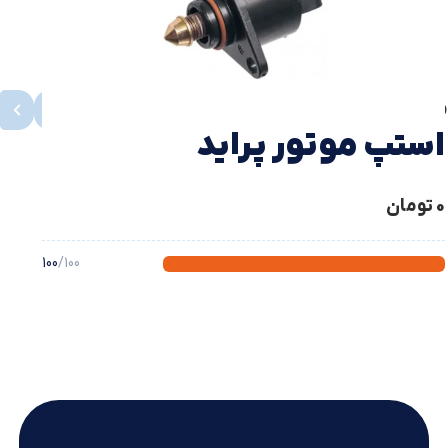
محصولات مشابه
مشاهده همه
استپ موتور پراید
0
تومان
100
/100