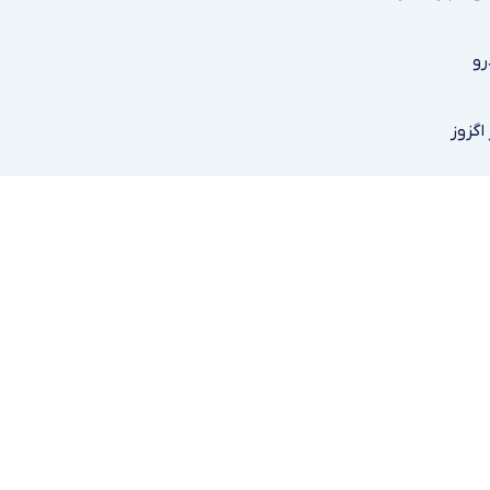
رو
گزوز