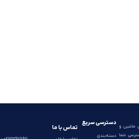
دسترسی سریع
ی ماشین و
تماس با ما
سترسی شما
دسته‌بندی
تماس با ما :
02133975921 - 02133928267