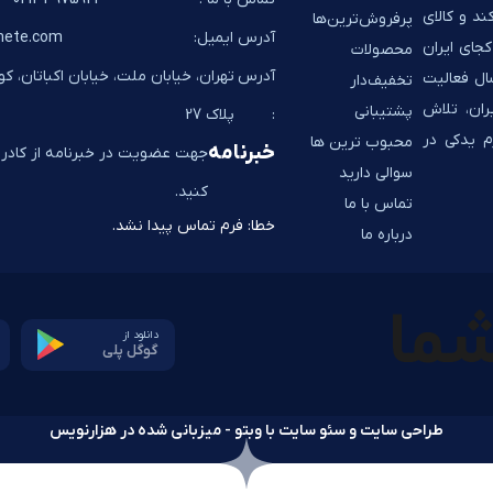
ند و کالای
پرفروش‌ترین‌ها
آدرس ایمیل:
hete.com
جای ایران
محصولات
آدرس
تهران، خیابان ملت، خیابان اکباتان، ک
به شما تحویل می‌دهد. به پشتوانه 14 سال فعالیت
تخفیف‌دار
ران، تلاش
پشتیبانی
:
پلاک 27
م یدکی در
محبوب ترین ها
خبرنامه
جهت عضویت در خبرنامه از کادر ز
سوالی دارید
کنید.
تماس با ما
خطا:
فرم تماس پیدا نشد.
درباره ما
دانلود از
گوگل پلی
طراحی سایت و سئو سایت با وبتو - میزبانی شده در هزارنویس