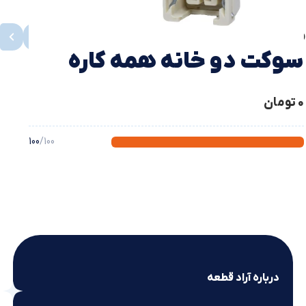
محصولات مشابه
مشاهده همه
سوکت دو خانه همه کاره
پراید (سفید)
0
تومان
100
/100
درباره آراد قطعه