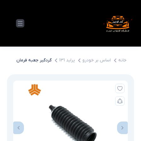
خانه
اساس بر خودرو
پراید 131
گردگیر جعبه فرمان پراید