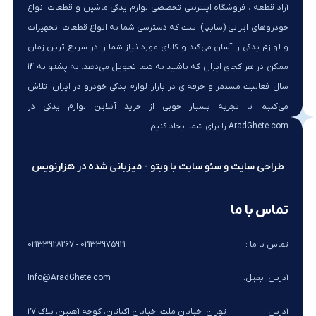
آراد قطعه ، فروشگاه اینترنتی تخصصی لوازم یدکی ماشین و قطعات انواع
خودروهای ایرانی (سایپا) است که دسترسی شما به انواع قطعات، تجهیزات
و لوازم یدکی را آسان می‌کند و کالای مورد نیاز شما را در سریع ترین زمان
ممکن در هر کجای ایران که باشید به شما تحویل می‌دهد. به پشتوانه 14
سال فعالیت مستمر و حرفه‌ای در بازار لوازم یدکی خودرو در ایران، تلاش
می‌کنیم تا تجربه بسیار خوبی از خرید آنلاین لوازم یدکی در
AradGhete.com را برای شما ایجاد کنیم.
طراحی سایت و سئو سایت با وبتو - میزبانی شده در هزارنویس
تماس با ما
تماس با ما :
02133975921 - 02133928267
آدرس ایمیل:
Info@AradGhete.com
آدرس :
تهران، خیابان ملت، خیابان اکباتان، کوچه آهنین، پلاک 27