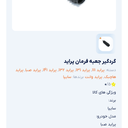
گردگیر جعبه فرمان پراید
دسته:
پراید 111
,
پراید 131
,
پراید 132
,
پراید 141
,
پراید صبا
,
پراید
هاچبک
,
پراید وانت
برندها:
سایپا
0
/5
ویژگی های کالا
برند:
سایپا
مدل خودرو:
پراید صبا